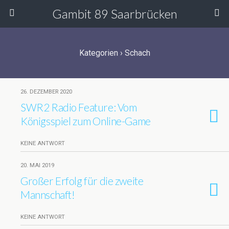
Gambit 89 Saarbrücken
Kategorien ›
Schach
26. DEZEMBER 2020
SWR2 Radio Feature: Vom
Königsspiel zum Online-Game
KEINE ANTWORT
20. MAI 2019
Großer Erfolg für die zweite
Mannschaft!
KEINE ANTWORT