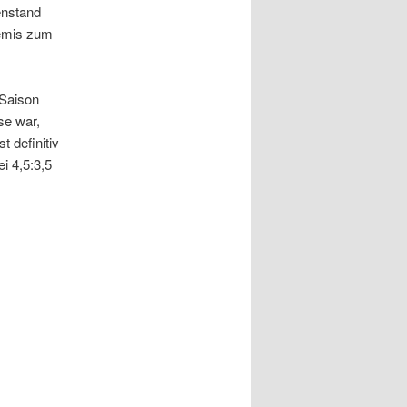
enstand
Remis zum
 Saison
se war,
 definitiv
i 4,5:3,5