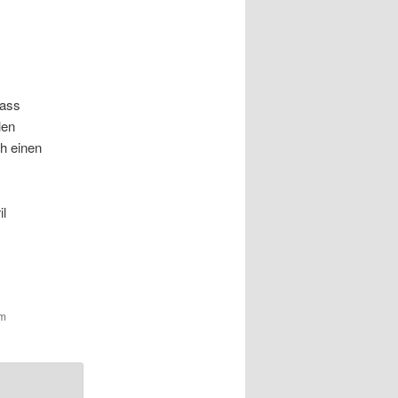
dass
len
h einen
il
um