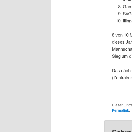
Gamb
SVG 
Illi
8 von 10 
dieses Ja
Mannschaft
Sieg um di
Das nächst
(Zentralr
Dieser Eintr
Permalink
.