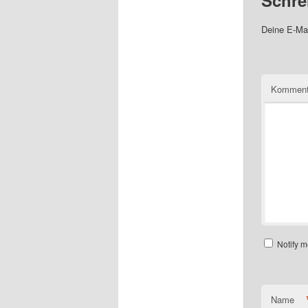
Schre
Deine E-Mai
Komment
Notify m
Name