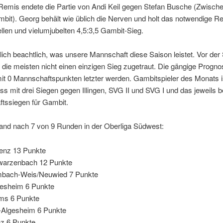
 Remis endete die Partie von Andi Keil gegen Stefan Busche (Zwisch
mbit). Georg behält wie üblich die Nerven und holt das notwendige 
llen und vielumjubelten 4,5:3,5 Gambit-Sieg.
klich beachtlich, was unsere Mannschaft diese Saison leistet. Vor der
die meisten nicht einen einzigen Sieg zugetraut. Die gängige Progno
it 0 Mannschaftspunkten letzter werden. Gambitspieler des Monats ist
s mit drei Siegen gegen Illingen, SVG II und SVG I und das jeweils be
tssiegen für Gambit.
tand nach 7 von 9 Runden in der Oberliga Südwest:
enz 13 Punkte
arzenbach 12 Punkte
bach-Weis/Neuwied 7 Punkte
esheim 6 Punkte
ms 6 Punkte
Algesheim 6 Punkte
z 6 Punkte