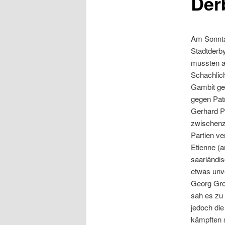
Der
Am Sonnta
Stadtderb
mussten au
Schachlich
Gambit geg
gegen Patr
Gerhard P
zwischenze
Partien ve
Etienne (a
saarländi
etwas unve
Georg Gro
sah es zu
jedoch die
kämpften s