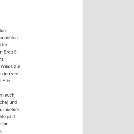
ten
erzichten.
 für
n Brett 3
ns
 Weiss zur
enden vier
 Eric
nn auch
sche) und
. Insofern
te jetzt
stian
s.