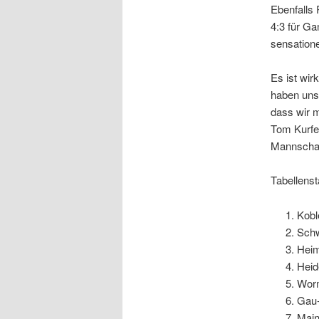
Ebenfalls
4:3 für Ga
sensatione
Es ist wir
haben uns 
dass wir m
Tom Kurfes
Mannschaf
Tabellens
Kobl
Schw
Heim
Heid
Wor
Gau-
Main