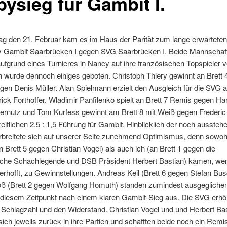
bysieg für Gambit I.
g den 21. Februar kam es im Haus der Parität zum lange erwarteten
y Gambit Saarbrücken I gegen SVG Saarbrücken I. Beide Mannschaf
fgrund eines Turnieres in Nancy auf ihre französischen Topspieler v
 wurde dennoch einiges geboten. Christoph Thiery gewinnt an Brett 4
en Denis Müller. Alan Spielmann erzielt den Ausgleich für die SVG a
ick Forthoffer. Wladimir Panfilenko spielt an Brett 7 Remis gegen Ha
ernutz und Tom Kurfess gewinnt am Brett 8 mit Weiß gegen Frederic
itlichen 2,5 : 1,5 Führung für Gambit. Hinblicklich der noch aussteh
rbreitete sich auf unserer Seite zunehmend Optimismus, denn sowohl
n Brett 5 gegen Christian Vogel) als auch ich (an Brett 1 gegen die
sche Schachlegende und DSB Präsident Herbert Bastian) kamen, we
rhofft, zu Gewinnstellungen. Andreas Keil (Brett 6 gegen Stefan Bu
ß (Brett 2 gegen Wolfgang Homuth) standen zumindest ausgeglichen
 diesem Zeitpunkt nach einem klaren Gambit-Sieg aus. Die SVG erhöh
 Schlagzahl und den Widerstand. Christian Vogel und und Herbert Ba
ich jeweils zurück in ihre Partien und schafften beide noch ein Remi