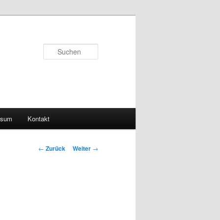
Suchen
ssum
Kontakt
Beitragsnavigation
←
Zurück
Weiter
→