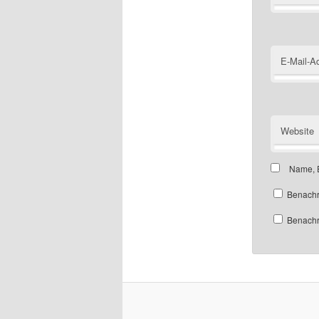
E-Mail-A
Website
Name, E
Benachr
Benachri