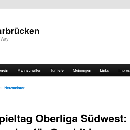
arbrücken
s Way
erein
Mannschaften
Turniere
Meinungen
Links
Impre
on
Netzmeister
Spieltag Oberliga Südwest: