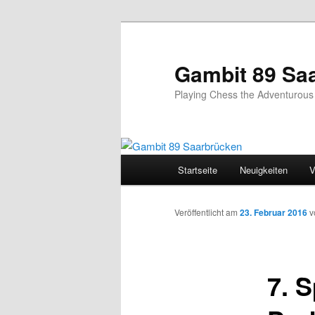
Zum
Inhalt
wechseln
Gambit 89 Sa
Playing Chess the Adventurou
Hauptmenü
Startseite
Neuigkeiten
V
Veröffentlicht am
23. Februar 2016
v
7. 