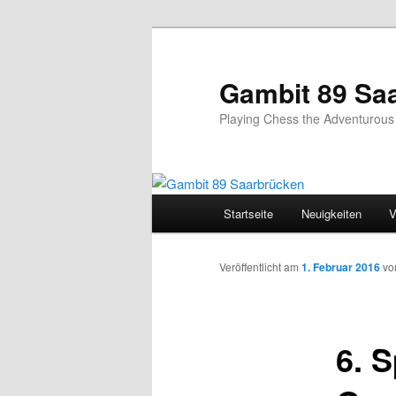
Zum
Inhalt
wechseln
Gambit 89 Sa
Playing Chess the Adventurou
Hauptmenü
Startseite
Neuigkeiten
V
Veröffentlicht am
1. Februar 2016
v
6. 