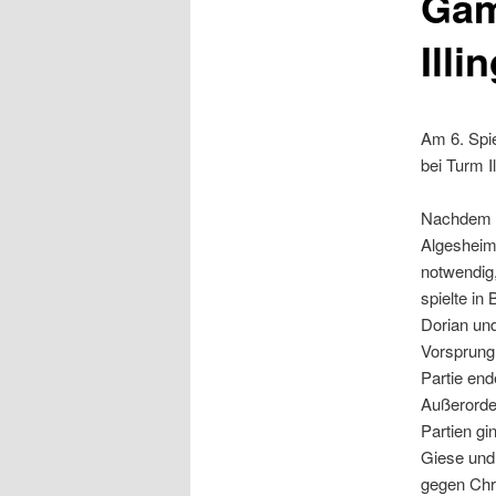
Gam
Illi
Am 6. Spi
bei Turm Il
Nachdem wi
Algesheim 
notwendig,
spielte in
Dorian un
Vorsprung 
Partie end
Außerorden
Partien gi
Giese und 
gegen Chri