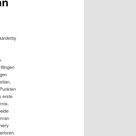
an
aarderby
u-
Illingen
ngen
stian,
-Punkten
s erste
emis.
beide
ilman
hiery
erloren.