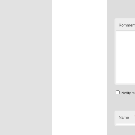
Komment
Notify m
Name