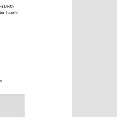
ven Derby
er Tabelle
um