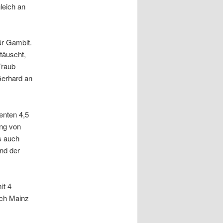
leich an
ür Gambit.
täuscht,
Traub
 Gerhard an
enten 4,5
ung von
s auch
nd der
it 4
sich Mainz