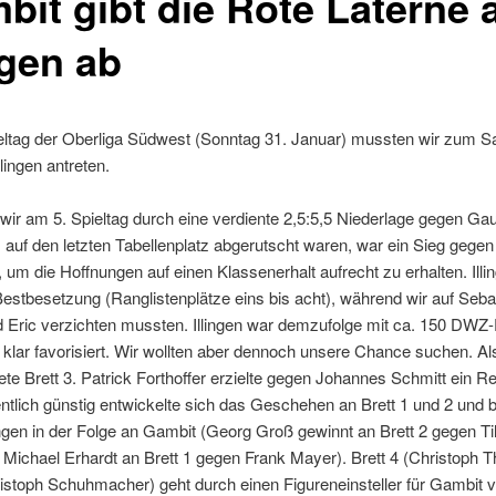
bit gibt die Rote Laterne 
ngen ab
eltag der Oberliga Südwest (Sonntag 31. Januar) mussten wir zum S
lingen antreten.
r am 5. Spieltag durch eine verdiente 2,5:5,5 Niederlage gegen Ga
auf den letzten Tabellenplatz abgerutscht waren, war ein Sieg gegen 
 um die Hoffnungen auf einen Klassenerhalt aufrecht zu erhalten. Illi
 Bestbesetzung (Ranglistenplätze eins bis acht), während wir auf Seba
d Eric verzichten mussten. Illingen war demzufolge mit ca. 150 DWZ
klar favorisiert. Wir wollten aber dennoch unsere Chance suchen. Al
ete Brett 3. Patrick Forthoffer erzielte gegen Johannes Schmitt ein R
tlich günstig entwickelte sich das Geschehen an Brett 1 und 2 und 
ngen in der Folge an Gambit (Georg Groß gewinnt an Brett 2 gegen T
Michael Erhardt an Brett 1 gegen Frank Mayer). Brett 4 (Christoph T
stoph Schuhmacher) geht durch einen Figureneinsteller für Gambit v