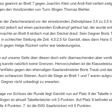
s gewinnt an Brett 7 gegen Joachim Klein und Andi Keil verliert zeitg
gen den Vorsitzenden von Turm Illingen Thomas Biehler.
ar der Zwischenstand vor der einsetzenden Zeitnotphase 3,5 zu 2,5 f
etzt jedoch auf einen packenden Endkampf gefreut hat, der wurde ent
machte an Brett 6 einfach mal den Deckel drauf. Sein Gegner Boris 
t in schlechter Stellung die Zeit. 4,5:2,5 für Gambit, dass dann Hans
ch gegen Helge Rückert verlor war bedeutungslos.
 auf unserer Seite über diesen doch sehr überraschenden aber verdi
g kannte natürlich keine Grenzen. Hervorzuheben ist die Klasseleist
Panfileko gegen den ehemaligen Saarlandmeister Boris Traub und da
en schwarzen Steinen. Auch die Siege an Brett 1 und 7 waren aufgru
 Gegner nicht unbedingt zu erwarten.
tage vor Schluss der Runde liegt Gambit nun auf Platz 9 der Tabelle m
llingen ist aktuell Tabellenletzter mit 3 Punkten. Auf Platz 8 befindet 
lls 4 Punkten. 7. ist die SVG Saarbrücken mit 5 Punkten.