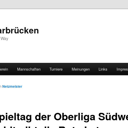
arbrücken
s Way
erein
Mannschaften
Turniere
Meinungen
Links
Impre
on
Netzmeister
Spieltag der Oberliga Südw