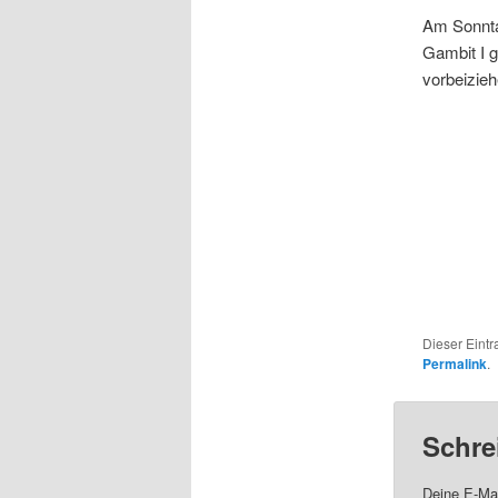
Am Sonnta
Gambit I g
vorbeizieh
Dieser Eintr
Permalink
.
Schre
Deine E-Mai