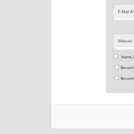
E-Mail-A
Website
Name, E
Benachr
Benachri