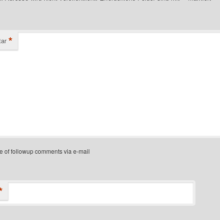
*
ar
e of followup comments via e-mail
*