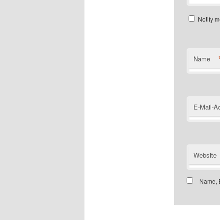
Notify m
Name
E-Mail-A
Website
Name, E