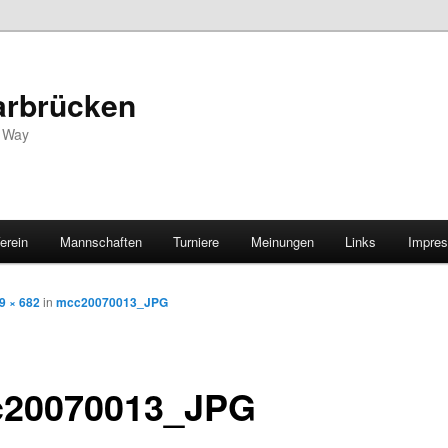
arbrücken
s Way
erein
Mannschaften
Turniere
Meinungen
Links
Impre
9 × 682
in
mcc20070013_JPG
20070013_JPG