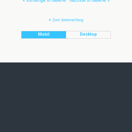
« vorherige in Galerie
nächste in Galerie »
Zum Seitenanfang
Mobil
Desktop